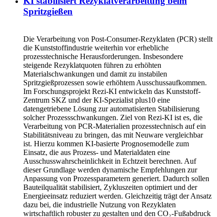
KI stabilisiert Rezyklatverarbeitung beim
Spritzgießen
Die Verarbeitung von Post-Consumer-Rezyklaten (PCR) stellt
die Kunststoffindustrie weiterhin vor erhebliche
prozesstechnische Herausforderungen. Insbesondere
steigende Rezyklatquoten führen zu erhöhten
Materialschwankungen und damit zu instabilen
Spritzgießprozessen sowie erhöhtem Ausschussaufkommen.
Im Forschungsprojekt Rezi-KI entwickeln das Kunststoff-
Zentrum SKZ und der KI-Spezialist plus10 eine
datengetriebene Lösung zur automatisierten Stabilisierung
solcher Prozessschwankungen. Ziel von Rezi-KI ist es, die
Verarbeitung von PCR-Materialien prozesstechnisch auf ein
Stabilitätsniveau zu bringen, das mit Neuware vergleichbar
ist. Hierzu kommen KI-basierte Prognosemodelle zum
Einsatz, die aus Prozess- und Materialdaten eine
Ausschusswahrscheinlichkeit in Echtzeit berechnen. Auf
dieser Grundlage werden dynamische Empfehlungen zur
Anpassung von Prozessparametern generiert. Dadurch sollen
Bauteilqualität stabilisiert, Zykluszeiten optimiert und der
Energieeinsatz reduziert werden. Gleichzeitig trägt der Ansatz
dazu bei, die industrielle Nutzung von Rezyklaten
wirtschaftlich robuster zu gestalten und den CO₂-Fußabdruck