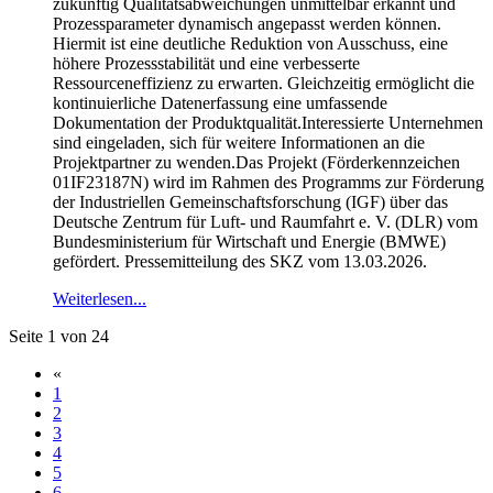
zukünftig Qualitätsabweichungen unmittelbar erkannt und
Prozessparameter dynamisch angepasst werden können.
Hiermit ist eine deutliche Reduktion von Ausschuss, eine
höhere Prozessstabilität und eine verbesserte
Ressourceneffizienz zu erwarten. Gleichzeitig ermöglicht die
kontinuierliche Datenerfassung eine umfassende
Dokumentation der Produktqualität.Interessierte Unternehmen
sind eingeladen, sich für weitere Informationen an die
Projektpartner zu wenden.Das Projekt (Förderkennzeichen
01IF23187N) wird im Rahmen des Programms zur Förderung
der Industriellen Gemeinschaftsforschung (IGF) über das
Deutsche Zentrum für Luft- und Raumfahrt e. V. (DLR) vom
Bundesministerium für Wirtschaft und Energie (BMWE)
gefördert. Pressemitteilung des SKZ vom 13.03.2026.
Weiterlesen...
Seite 1 von 24
«
1
2
3
4
5
6