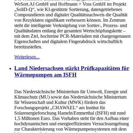
WeSort.AI GmbH und Hoffmann + Voss GmbH im Projekt
„SoliD-Q“, wie KI-gestützte Sortierung, datengetriebenes
Compoundieren und digitaler Qualitätsnachweis die Qualität
von Rezyklaten signifikant verbessern können. Im Zentrum
steht die intelligente Verknüpfung von Sortier-, Prozess- und
Qualitätsdaten entlang der gesamten Wertschöpfungskette –
mit dem Ziel, hochreine PCR-Materialien mit chargengenauen
Eigenschaften und digitalem Fingerabdruck wirtschaftlich
bereitzustellen.
Weiterlesen...
Land Niedersachsen stärkt Prüfkapazitäten für
Wärmepumpen am ISFH
Das Niedersächsische Ministerium für Umwelt, Energie und
Klimaschutz (MU) sowie das Niedersächsische Ministerium
für Wissenschaft und Kultur (MWK) fördern das
Forschungsprojekt „CHAWAEL“ am Institut für
Solarenergieforschung Hameln/Emmerthal (ISFH) mit rund
1,5 Millionen Euro. Das Vorhaben steht für den Aufbau einer
hochdynamischen und energieeffizienten Versuchsumgebung
zur Charakterisierung von Wärmepumpensystemen mit dem