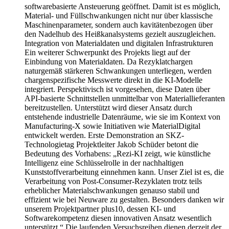
softwarebasierte Ansteuerung geöffnet. Damit ist es möglich,
Material- und Füllschwankungen nicht nur über klassische
Maschinenparameter, sondern auch kavitätenbezogen über
den Nadelhub des Heißkanalsystems gezielt auszugleichen.
Integration von Materialdaten und digitalen Infrastrukturen
Ein weiterer Schwerpunkt des Projekts liegt auf der
Einbindung von Materialdaten. Da Rezyklatchargen
naturgemäß stärkeren Schwankungen unterliegen, werden
chargenspezifische Messwerte direkt in die KI-Modelle
integriert. Perspektivisch ist vorgesehen, diese Daten über
API-basierte Schnittstellen unmittelbar von Materiallieferanten
bereitzustellen. Unterstützt wird dieser Ansatz durch
entstehende industrielle Datenräume, wie sie im Kontext von
Manufacturing-X sowie Initiativen wie MaterialDigital
entwickelt werden. Erste Demonstration an SKZ-
Technologietag Projektleiter Jakob Schüder betont die
Bedeutung des Vorhabens: „Rezi-KI zeigt, wie künstliche
Intelligenz eine Schlüsselrolle in der nachhaltigen
Kunststoffverarbeitung einnehmen kann. Unser Ziel ist es, die
Verarbeitung von Post-Consumer-Rezyklaten trotz teils
erheblicher Materialschwankungen genauso stabil und
effizient wie bei Neuware zu gestalten. Besonders danken wir
unserem Projektpartner plus10, dessen KI- und
Softwarekompetenz diesen innovativen Ansatz wesentlich
unterstützt.“ Die laufenden Versuchsreihen dienen derzeit der