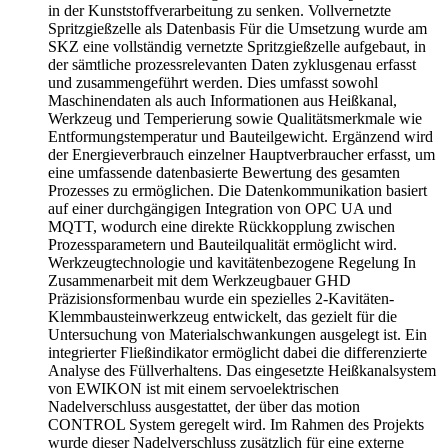
in der Kunststoffverarbeitung zu senken. Vollvernetzte
Spritzgießzelle als Datenbasis Für die Umsetzung wurde am
SKZ eine vollständig vernetzte Spritzgießzelle aufgebaut, in
der sämtliche prozessrelevanten Daten zyklusgenau erfasst
und zusammengeführt werden. Dies umfasst sowohl
Maschinendaten als auch Informationen aus Heißkanal,
Werkzeug und Temperierung sowie Qualitätsmerkmale wie
Entformungstemperatur und Bauteilgewicht. Ergänzend wird
der Energieverbrauch einzelner Hauptverbraucher erfasst, um
eine umfassende datenbasierte Bewertung des gesamten
Prozesses zu ermöglichen. Die Datenkommunikation basiert
auf einer durchgängigen Integration von OPC UA und
MQTT, wodurch eine direkte Rückkopplung zwischen
Prozessparametern und Bauteilqualität ermöglicht wird.
Werkzeugtechnologie und kavitätenbezogene Regelung In
Zusammenarbeit mit dem Werkzeugbauer GHD
Präzisionsformenbau wurde ein spezielles 2-Kavitäten-
Klemmbausteinwerkzeug entwickelt, das gezielt für die
Untersuchung von Materialschwankungen ausgelegt ist. Ein
integrierter Fließindikator ermöglicht dabei die differenzierte
Analyse des Füllverhaltens. Das eingesetzte Heißkanalsystem
von EWIKON ist mit einem servoelektrischen
Nadelverschluss ausgestattet, der über das motion
CONTROL System geregelt wird. Im Rahmen des Projekts
wurde dieser Nadelverschluss zusätzlich für eine externe