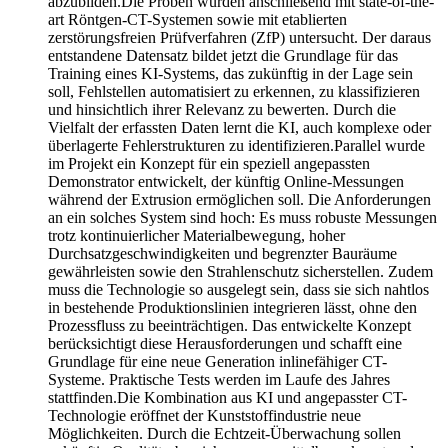
abzubilden.Die Proben wurden anschließend mit state-of-the-
art Röntgen-CT-Systemen sowie mit etablierten
zerstörungsfreien Prüfverfahren (ZfP) untersucht. Der daraus
entstandene Datensatz bildet jetzt die Grundlage für das
Training eines KI-Systems, das zukünftig in der Lage sein
soll, Fehlstellen automatisiert zu erkennen, zu klassifizieren
und hinsichtlich ihrer Relevanz zu bewerten. Durch die
Vielfalt der erfassten Daten lernt die KI, auch komplexe oder
überlagerte Fehlerstrukturen zu identifizieren.Parallel wurde
im Projekt ein Konzept für ein speziell angepassten
Demonstrator entwickelt, der künftig Online-Messungen
während der Extrusion ermöglichen soll. Die Anforderungen
an ein solches System sind hoch: Es muss robuste Messungen
trotz kontinuierlicher Materialbewegung, hoher
Durchsatzgeschwindigkeiten und begrenzter Bauräume
gewährleisten sowie den Strahlenschutz sicherstellen. Zudem
muss die Technologie so ausgelegt sein, dass sie sich nahtlos
in bestehende Produktionslinien integrieren lässt, ohne den
Prozessfluss zu beeinträchtigen. Das entwickelte Konzept
berücksichtigt diese Herausforderungen und schafft eine
Grundlage für eine neue Generation inlinefähiger CT-
Systeme. Praktische Tests werden im Laufe des Jahres
stattfinden.Die Kombination aus KI und angepasster CT-
Technologie eröffnet der Kunststoffindustrie neue
Möglichkeiten. Durch die Echtzeit-Überwachung sollen