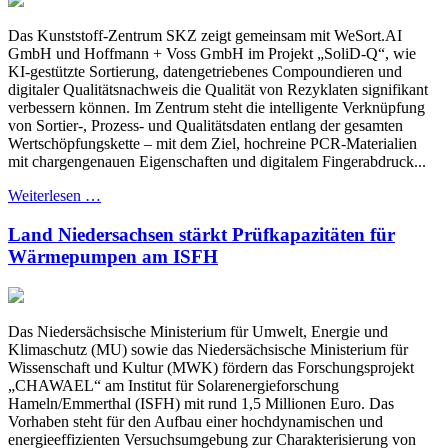
Das Kunststoff-Zentrum SKZ zeigt gemeinsam mit WeSort.AI
GmbH und Hoffmann + Voss GmbH im Projekt „SoliD-Q“, wie
KI-gestützte Sortierung, datengetriebenes Compoundieren und
digitaler Qualitätsnachweis die Qualität von Rezyklaten signifikant
verbessern können. Im Zentrum steht die intelligente Verknüpfung
von Sortier-, Prozess- und Qualitätsdaten entlang der gesamten
Wertschöpfungskette – mit dem Ziel, hochreine PCR-Materialien
mit chargengenauen Eigenschaften und digitalem Fingerabdruck...
Weiterlesen …
Land Niedersachsen stärkt Prüfkapazitäten für
Wärmepumpen am ISFH
Das Niedersächsische Ministerium für Umwelt, Energie und
Klimaschutz (MU) sowie das Niedersächsische Ministerium für
Wissenschaft und Kultur (MWK) fördern das Forschungsprojekt
„CHAWAEL“ am Institut für Solarenergieforschung
Hameln/Emmerthal (ISFH) mit rund 1,5 Millionen Euro. Das
Vorhaben steht für den Aufbau einer hochdynamischen und
energieeffizienten Versuchsumgebung zur Charakterisierung von