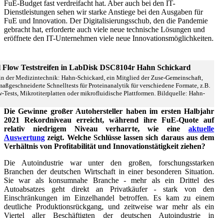
FuE-Budget fast verdreifacht hat. Aber auch bei den IT-
Dienstleistungen sehen wir starke Anstiege bei den Ausgaben für
FuE und Innovation. Der Digitalisierungsschub, den die Pandemie
gebracht hat, erforderte auch viele neue technische Lösungen und
eröffnete den IT-Unternehmen viele neue Innovationsmöglichkeiten.
in der Medizintechnik: Hahn-Schickard, ein Mitglied der Zuse-Gemeinschaft,
maßgeschneiderte Schnelltests für Proteinanalytik für verschiedene Formate, z.B.
w-Tests, Mikrotiterplatten oder mikrofluidische Plattformen. Bildquelle: Hahn-
Die Gewinne großer Autohersteller haben im ersten Halbjahr
2021 Rekordniveau erreicht, während ihre FuE-Quote auf
relativ niedrigem Niveau verharrte, wie eine
aktuelle
Auswertung
zeigt. Welche Schlüsse lassen sich daraus aus dem
Verhältnis von Profitabilität und Innovationstätigkeit ziehen?
Die Autoindustrie war unter den großen, forschungsstarken
Branchen der deutschen Wirtschaft in einer besonderen Situation.
Sie war als konsumnahe Branche - mehr als ein Drittel des
Autoabsatzes geht direkt an Privatkäufer - stark von den
Einschränkungen im Einzelhandel betroffen. Es kam zu einem
deutliche Produktionsrückgang, und zeitweise war mehr als ein
Viertel aller Beschäftigten der deutschen Autoindustrie in