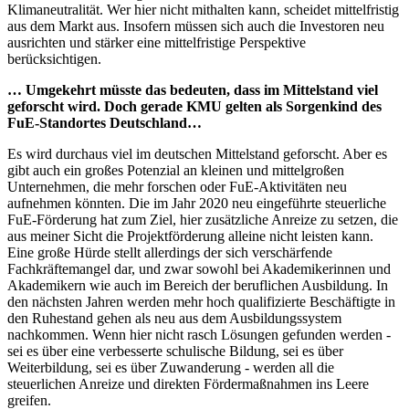
Klimaneutralität. Wer hier nicht mithalten kann, scheidet mittelfristig
aus dem Markt aus. Insofern müssen sich auch die Investoren neu
ausrichten und stärker eine mittelfristige Perspektive
berücksichtigen.
… Umgekehrt müsste das bedeuten, dass im Mittelstand viel
geforscht wird. Doch gerade KMU gelten als Sorgenkind des
FuE-Standortes Deutschland…
Es wird durchaus viel im deutschen Mittelstand geforscht. Aber es
gibt auch ein großes Potenzial an kleinen und mittelgroßen
Unternehmen, die mehr forschen oder FuE-Aktivitäten neu
aufnehmen könnten. Die im Jahr 2020 neu eingeführte steuerliche
FuE-Förderung hat zum Ziel, hier zusätzliche Anreize zu setzen, die
aus meiner Sicht die Projektförderung alleine nicht leisten kann.
Eine große Hürde stellt allerdings der sich verschärfende
Fachkräftemangel dar, und zwar sowohl bei Akademikerinnen und
Akademikern wie auch im Bereich der beruflichen Ausbildung. In
den nächsten Jahren werden mehr hoch qualifizierte Beschäftigte in
den Ruhestand gehen als neu aus dem Ausbildungssystem
nachkommen. Wenn hier nicht rasch Lösungen gefunden werden -
sei es über eine verbesserte schulische Bildung, sei es über
Weiterbildung, sei es über Zuwanderung - werden all die
steuerlichen Anreize und direkten Fördermaßnahmen ins Leere
greifen.