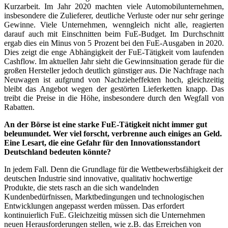
Kurzarbeit. Im Jahr 2020 machten viele Automobilunternehmen,
insbesondere die Zulieferer, deutliche Verluste oder nur sehr geringe
Gewinne. Viele Unternehmen, wenngleich nicht alle, reagierten
darauf auch mit Einschnitten beim FuE-Budget. Im Durchschnitt
ergab dies ein Minus von 5 Prozent bei den FuE-Ausgaben in 2020.
Dies zeigt die enge Abhängigkeit der FuE-Tätigkeit vom laufenden
Cashflow. Im aktuellen Jahr sieht die Gewinnsituation gerade für die
großen Hersteller jedoch deutlich günstiger aus. Die Nachfrage nach
Neuwagen ist aufgrund von Nachzieheffekten hoch, gleichzeitig
bleibt das Angebot wegen der gestörten Lieferketten knapp. Das
treibt die Preise in die Höhe, insbesondere durch den Wegfall von
Rabatten.
An der Börse ist eine starke FuE-Tätigkeit nicht immer gut
beleumundet. Wer viel forscht, verbrenne auch einiges an Geld.
Eine Lesart, die eine Gefahr für den Innovationsstandort
Deutschland bedeuten könnte?
In jedem Fall. Denn die Grundlage für die Wettbewerbsfähigkeit der
deutschen Industrie sind innovative, qualitativ hochwertige
Produkte, die stets rasch an die sich wandelnden
Kundenbedürfnissen, Marktbedingungen und technologischen
Entwicklungen angepasst werden müssen. Das erfordert
kontinuierlich FuE. Gleichzeitig müssen sich die Unternehmen
neuen Herausforderungen stellen, wie z.B. das Erreichen von