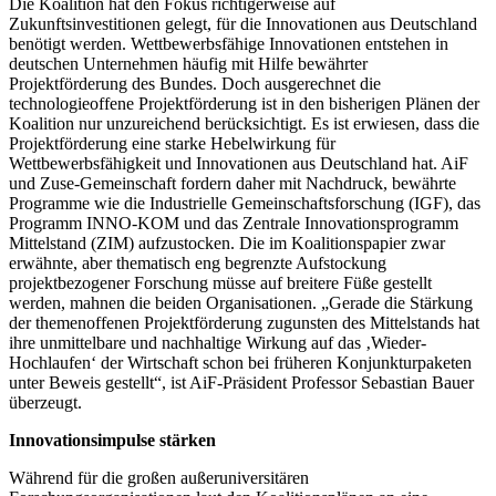
Die Koalition hat den Fokus richtigerweise auf
Zukunftsinvestitionen gelegt, für die Innovationen aus Deutschland
benötigt werden. Wettbewerbsfähige Innovationen entstehen in
deutschen Unternehmen häufig mit Hilfe bewährter
Projektförderung des Bundes. Doch ausgerechnet die
technologieoffene Projektförderung ist in den bisherigen Plänen der
Koalition nur unzureichend berücksichtigt. Es ist erwiesen, dass die
Projektförderung eine starke Hebelwirkung für
Wettbewerbsfähigkeit und Innovationen aus Deutschland hat. AiF
und Zuse-Gemeinschaft fordern daher mit Nachdruck, bewährte
Programme wie die Industrielle Gemeinschaftsforschung (IGF), das
Programm INNO-KOM und das Zentrale Innovationsprogramm
Mittelstand (ZIM) aufzustocken. Die im Koalitionspapier zwar
erwähnte, aber thematisch eng begrenzte Aufstockung
projektbezogener Forschung müsse auf breitere Füße gestellt
werden, mahnen die beiden Organisationen. „Gerade die Stärkung
der themenoffenen Projektförderung zugunsten des Mittelstands hat
ihre unmittelbare und nachhaltige Wirkung auf das ‚Wieder-
Hochlaufen‘ der Wirtschaft schon bei früheren Konjunkturpaketen
unter Beweis gestellt“, ist AiF-Präsident Professor Sebastian Bauer
überzeugt.
Innovationsimpulse stärken
Während für die großen außeruniversitären