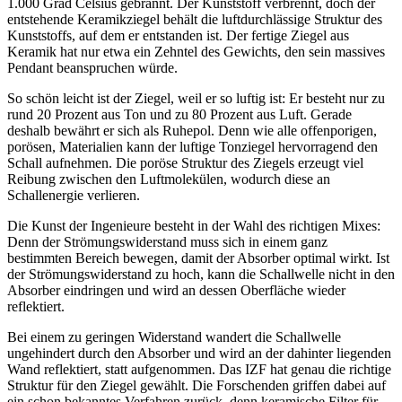
1.000 Grad Celsius gebrannt. Der Kunststoff verbrennt, doch der
entstehende Keramikziegel behält die luftdurchlässige Struktur des
Kunststoffs, auf dem er entstanden ist. Der fertige Ziegel aus
Keramik hat nur etwa ein Zehntel des Gewichts, den sein massives
Pendant beanspruchen würde.
So schön leicht ist der Ziegel, weil er so luftig ist: Er besteht nur zu
rund 20 Prozent aus Ton und zu 80 Prozent aus Luft. Gerade
deshalb bewährt er sich als Ruhepol. Denn wie alle offenporigen,
porösen, Materialien kann der luftige Tonziegel hervorragend den
Schall aufnehmen. Die poröse Struktur des Ziegels erzeugt viel
Reibung zwischen den Luftmolekülen, wodurch diese an
Schallenergie verlieren.
Die Kunst der Ingenieure besteht in der Wahl des richtigen Mixes:
Denn der Strömungswiderstand muss sich in einem ganz
bestimmten Bereich bewegen, damit der Absorber optimal wirkt. Ist
der Strömungswiderstand zu hoch, kann die Schallwelle nicht in den
Absorber eindringen und wird an dessen Oberfläche wieder
reflektiert.
Bei einem zu geringen Widerstand wandert die Schallwelle
ungehindert durch den Absorber und wird an der dahinter liegenden
Wand reflektiert, statt aufgenommen. Das IZF hat genau die richtige
Struktur für den Ziegel gewählt. Die Forschenden griffen dabei auf
ein schon bekanntes Verfahren zurück, denn keramische Filter für