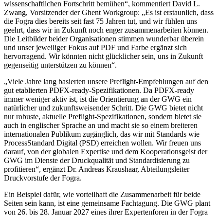
wissenschaftlichen Fortschritt bemühen“, kommentiert David L.
Zwang, Vorsitzender der Ghent Workgroup: „Es ist erstaunlich, dass
die Fogra dies bereits seit fast 75 Jahren tut, und wir fühlen uns
geehrt, dass wir in Zukunft noch enger zusammenarbeiten können.
Die Leitbilder beider Organisationen stimmen wunderbar überein
und unser jeweiliger Fokus auf PDF und Farbe ergänzt sich
hervorragend. Wir könnten nicht glücklicher sein, uns in Zukunft
gegenseitig unterstützen zu können“.
„Viele Jahre lang basierten unsere Preflight-Empfehlungen auf den
gut etablierten PDFX-ready-Spezifikationen. Da PDFX-ready
immer weniger aktiv ist, ist die Orientierung an der GWG ein
natürlicher und zukunftsweisender Schritt. Die GWG bietet nicht
nur robuste, aktuelle Preflight-Spezifikationen, sondern bietet sie
auch in englischer Sprache an und macht sie so einem breiteren
internationalen Publikum zugänglich, das wir mit Standards wie
ProcessStandard Digital (PSD) erreichen wollen. Wir freuen uns
darauf, von der globalen Expertise und dem Kooperationsgeist der
GWG im Dienste der Druckqualität und Standardisierung zu
profitieren“, ergänzt Dr. Andreas Kraushaar, Abteilungsleiter
Druckvorstufe der Fogra.
Ein Beispiel dafür, wie vorteilhaft die Zusammenarbeit für beide
Seiten sein kann, ist eine gemeinsame Fachtagung. Die GWG plant
von 26. bis 28. Januar 2027 eines ihrer Expertenforen in der Fogra