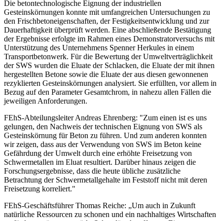
Die betontechnologische Eignung der industriellen
Gesteinskörnungen konnte mit umfangreichen Untersuchungen zu
den Frischbetoneigenschaften, der Festigkeitsentwicklung und zur
Dauerhaftigkeit überprüft werden. Eine abschließende Bestätigung
der Ergebnisse erfolgte im Rahmen eines Demonstratorversuchs mit
Unterstützung des Unternehmens Spenner Herkules in einem
Transportbetonwerk. Für die Bewertung der Umweltverträglichkeit
der SWS wurden die Eluate der Schlacken, die Eluate der mit ihnen
hergestellten Betone sowie die Eluate der aus diesen gewonnenen
rezyklierten Gesteinskörnungen analysiert. Sie erfüllten, vor allem in
Bezug auf den Parameter Gesamtchrom, in nahezu allen Fällen die
jeweiligen Anforderungen.
FEhS-Abteilungsleiter Andreas Ehrenberg: "Zum einen ist es uns
gelungen, den Nachweis der technischen Eignung von SWS als
Gesteinskörnung für Beton zu führen. Und zum anderen konnten
wir zeigen, dass aus der Verwendung von SWS im Beton keine
Gefährdung der Umwelt durch eine erhöhte Freisetzung von
Schwermetallen im Eluat resultiert. Darüber hinaus zeigen die
Forschungsergebnisse, dass die heute übliche zusätzliche
Betrachtung der Schwermetallgehalte im Feststoff nicht mit deren
Freisetzung korreliert."
FEhS-Geschäftsführer Thomas Reiche: „Um auch in Zukunft
natürliche Ressourcen zu schonen und ein nachhaltiges Wirtschaften