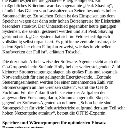
die Batteriespeicher die geladene Energie abgeben. Ein
maßgebliches Kriterium war das sogenannte „Peak Shaving“,
nämlich das Glätten von Lastspitzen zu Zeiten besonders hoher
Stromnachfrage. Zu solchen Zeiten ist das Einspeisen aus dem
Speicher wegen der dann sehr hohen Börsenpreise für Elektrizität
besonders attraktiv. Der Unterschied gegenüber heute gängigen
Systemen, die zentral gesteuert werden und auf Peak Shaving
getrimmt sind: „Das System hat sich im Feldtest erfolgreich
vollständig selbst organisiert. Es gibt keine zentrale Instanz, die
jedem Speicher einen Fahrplan zuweist, wie das in virtuellen
Kraftwerken der Fall ist“, erläutert Tröschel.
Die dezentrale Arbeitsweise der Software-Agenten sieht auch die
Co-Gruppenleiterin Stefanie Holly bei der weiter steigenden Zahl
kleinerer Stromerzeugungsanlagen als großes Plus und sogar als
Notwendigkeit für eine gelingende Energiewende. „Zentrale
Steuerungseinheiten werden bei einer zunehmenden Zahl von
Stromerzeugern an ihre Grenzen stoßen“, warnt die OFFIS-
Fachfrau. Für die Zukunft sieht sie eine der Aufgaben der
angewandten Forschung darin, Strommanagern die Skepsis
gegenüber Software-Agenten zu nehmen. „Schon heute sind
Stromspeicher für viele Industriebetriebe aufgrund der zum Teil sehr
hohen Netzentgelte attraktiv“, betont die OFFIS-Expertin.
Speicher und Wärmepumpen für optimierten Einsatz
Erneuerbarer nutzen