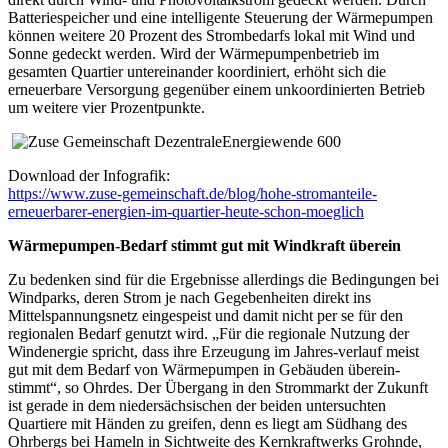
Batteriespeicher und eine intelligente Steuerung der Wärmepumpen
können weitere 20 Prozent des Strombedarfs lokal mit Wind und
Sonne gedeckt werden. Wird der Wärmepumpenbetrieb im
gesamten Quartier untereinander koordiniert, erhöht sich die
erneuerbare Versorgung gegenüber einem unkoordinierten Betrieb
um weitere vier Prozentpunkte.
Download der Infografik:
https://www.zuse-gemeinschaft.de/blog/hohe-stromanteile-
erneuerbarer-energien-im-quartier-heute-schon-moeglich
Wärmepumpen-Bedarf stimmt gut mit Windkraft überein
Zu bedenken sind für die Ergebnisse allerdings die Bedingungen bei
Windparks, deren Strom je nach Gegebenheiten direkt ins
Mittelspannungsnetz eingespeist und damit nicht per se für den
regionalen Bedarf genutzt wird. „Für die regionale Nutzung der
Windenergie spricht, dass ihre Erzeugung im Jahres-verlauf meist
gut mit dem Bedarf von Wärmepumpen in Gebäuden überein-
stimmt“, so Ohrdes. Der Übergang in den Strommarkt der Zukunft
ist gerade in dem niedersächsischen der beiden untersuchten
Quartiere mit Händen zu greifen, denn es liegt am Südhang des
Ohrbergs bei Hameln in Sichtweite des Kernkraftwerks Grohnde,