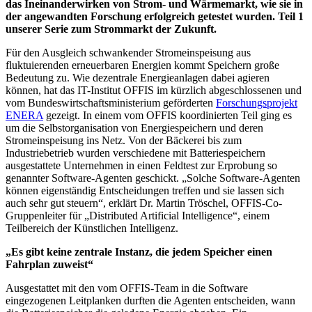
das Ineinanderwirken von Strom- und Wärmemarkt, wie sie in
der angewandten Forschung erfolgreich getestet wurden. Teil 1
unserer Serie zum Strommarkt der Zukunft.
Für den Ausgleich schwankender Stromeinspeisung aus
fluktuierenden erneuerbaren Energien kommt Speichern große
Bedeutung zu. Wie dezentrale Energieanlagen dabei agieren
können, hat das IT-Institut OFFIS im kürzlich abgeschlossenen und
vom Bundeswirtschaftsministerium geförderten
Forschungsprojekt
ENERA
gezeigt. In einem vom OFFIS koordinierten Teil ging es
um die Selbstorganisation von Energiespeichern und deren
Stromeinspeisung ins Netz. Von der Bäckerei bis zum
Industriebetrieb wurden verschiedene mit Batteriespeichern
ausgestattete Unternehmen in einen Feldtest zur Erprobung so
genannter Software-Agenten geschickt. „Solche Software-Agenten
können eigenständig Entscheidungen treffen und sie lassen sich
auch sehr gut steuern“, erklärt Dr. Martin Tröschel, OFFIS-Co-
Gruppenlei­ter für „Distributed Artificial Intelligence“, einem
Teilbereich der Künstlichen Intelligenz.
„Es gibt keine zentrale Instanz, die jedem Speicher einen
Fahrplan zuweist“
Ausgestattet mit den vom OFFIS-Team in die Software
eingezogenen Leitplanken durften die Agenten entscheiden, wann