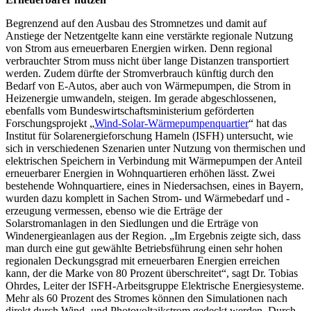
Begrenzend auf den Ausbau des Stromnetzes und damit auf
Anstiege der Netzentgelte kann eine verstärkte regionale Nutzung
von Strom aus erneuerbaren Energien wirken. Denn regional
verbrauchter Strom muss nicht über lange Distanzen transportiert
werden. Zudem dürfte der Stromverbrauch künftig durch den
Bedarf von E-Autos, aber auch von Wärmepumpen, die Strom in
Heizenergie umwandeln, steigen. Im gerade abgeschlossenen,
ebenfalls vom Bundeswirtschaftsministerium geförderten
Forschungsprojekt „
Wind-Solar-Wärmepumpenquartier
“ hat das
Institut für Solarenergieforschung Hameln (ISFH) untersucht, wie
sich in verschiedenen Szenarien unter Nutzung von thermischen und
elektrischen Speichern in Verbindung mit Wärmepumpen der Anteil
erneuerbarer Energien in Wohnquartieren erhöhen lässt. Zwei
bestehende Wohnquartiere, eines in Niedersachsen, eines in Bayern,
wurden dazu komplett in Sachen Strom- und Wärmebedarf und -
erzeugung vermessen, ebenso wie die Erträge der
Solarstromanlagen in den Siedlungen und die Erträge von
Windenergieanlagen aus der Region. „Im Ergebnis zeigte sich, dass
man durch eine gut gewählte Betriebsführung einen sehr hohen
regionalen Deckungsgrad mit erneuerbaren Energien erreichen
kann, der die Marke von 80 Prozent überschreitet“, sagt Dr. Tobias
Ohrdes, Leiter der ISFH-Arbeitsgruppe Elektrische Energiesysteme.
Mehr als 60 Prozent des Stromes können den Simulationen nach
direkt durch Wind- und Photovoltaikstrom gedeckt werden. Durch