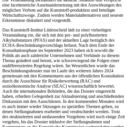
eine facettenreiche Auseinandersetzung mit den Auswirkungen des
möglichen Verbots auf die Kunststoff-produktion und beteiligte
Wirtschaftszweige. Zudem werden Materialalternativen und neueste
Erkenntnisse diskutiert und vorgestellt.
Das Kunststoff-Institut Lüdenscheid lädt zu einer vielseitigen
Veranstaltung ein, die sich mit den per- und polyfluorierten
Alkylsubstanzen (PFAS) und der aktuellen Lage bezüglich des
ECHA-Beschränkungsvorschlags befasst. Nach dem Ende der
Konsultationsphase im September 2023 haben sich sowohl die
Politik als auch zahlreiche Unternehmen und Verbände zu diesem
Thema geäußert und betont, wie schwerwiegend die Folgen einer
undifferenzierten Regelung wären. Im Wesentlichen wurde das
Beschränkungsdossier nun im Laufe des weiteren Jahres 2024
gemeinsam mit den Kommentaren aus der öffentlichen Konsultation
durch die Ausschüsse für Risikobewertung (RAC) und
sozioökonomische Analyse (SEAC) wissenschaftlich bewertet.
Auch die internationalen Behörden, die das Dossier eingereicht
haben, erhielten Gelegenheit zur Aktualisierung und anschließenden
Diskussion mit den Ausschüssen. In den kommenden Monaten wird
es auch immer wieder Sitzungen zu speziellen Themen geben, zu
denen Stellungnahmen erarbeitet und verabschiedet werden. Trotz
des strukturierten und umfassenden Vorgehens wird noch einige Zeit
vergehen, bis das Dossier inklusive der Stellungnahmen und
Kommentare an die Europäische Kommission weitergeleitet werden