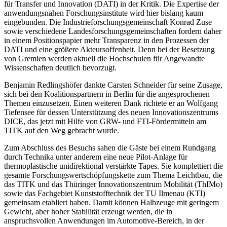
für Transfer und Innovation (DATI) in der Kritik. Die Expertise der
anwendungsnahen Forschungsinstitute wird hier bislang kaum
eingebunden. Die Industrieforschungsgemeinschaft Konrad Zuse
sowie verschiedene Landesforschungsgemeinschaften fordern daher
in einem Positionspapier mehr Transparenz in den Prozessen der
DATI und eine größere Akteursoffenheit. Denn bei der Besetzung
von Gremien werden aktuell die Hochschulen für Angewandte
Wissenschaften deutlich bevorzugt.
Benjamin Redlingshöfer dankte Carsten Schneider für seine Zusage,
sich bei den Koalitionspartnern in Berlin für die angesprochenen
Themen einzusetzen. Einen weiteren Dank richtete er an Wolfgang
Tiefensee für dessen Unterstützung des neuen Innovationszentrums
DICE, das jetzt mit Hilfe von GRW- und FTI-Fördermitteln am
TITK auf den Weg gebracht wurde.
Zum Abschluss des Besuchs sahen die Gäste bei einem Rundgang
durch Technika unter anderem eine neue Pilot-Anlage für
thermoplastische unidirektional verstärkte Tapes. Sie komplettiert die
gesamte Forschungswertschöpfungskette zum Thema Leichtbau, die
das TITK und das Thüringer Innovationszentrum Mobilität (ThIMo)
sowie das Fachgebiet Kunststofftechnik der TU Ilmenau (KTI)
gemeinsam etabliert haben. Damit können Halbzeuge mit geringem
Gewicht, aber hoher Stabilität erzeugt werden, die in
anspruchsvollen Anwendungen im Automotive-Bereich, in der