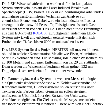
Die LZH-Wissenschaftler:innen werden dafür ein kompaktes
System entwickeln, das auf der Laser Induced Breakdown
Spectroscopy (LIBS) basiert. LIBS ist ein berührungslos arbeitendes
und nahezu zerstörungsfreies Verfahren zur Analyse von
chemischen Elementen. Dabei wird ein laserinduziertes Plasma
erzeugt, mit dem sowohl Feststoffe, Flüssigkeiten als auch Gase
untersucht werden können. Das LZH kann hier auf die Erfahrungen
aus dem EU-Projekt
ROBUST
zurückgreifen, indem ein LIBS-
System entwickelt und erfolgreich getestet wurde, mit dem sich
Proben in der Tiefsee bis zu 6000 m untersuchen lassen.
Das LIBS-System für das Projekt NERITES soll messen können,
ob und in welcher Konzentration Metalle wie Eisen, Aluminium
oder Zink vorhanden sind. Die Messung soll in einer Wassertiefe bis
zu 100 Metern und auf einer Entfernung von ca. 20 cm stattfinden.
Dazu werden die Wissenschaftler:innen einen grünen 532 nm
Doppelpulslaser sowie einen Linienscanner verwenden.
Die Partner ergänzen das System mit weiteren Messtechnologien:
ein Quantenkaskadenlaser-Sensor wird Kohlenwasserstoffe und
Karbonate kartierten, Bildmesssysteme sollen Aufschluss über
Texturen oder Farben geben. Gemeinsam sollen sie einen
umfassenden Überblick über den Zustand der Unterwasser-
Artefakte ermöglichen. Ein Ziel ist es, die Messsysteme auf eine
transportable Plattform zu integrieren. Diese wird von einer Energie-