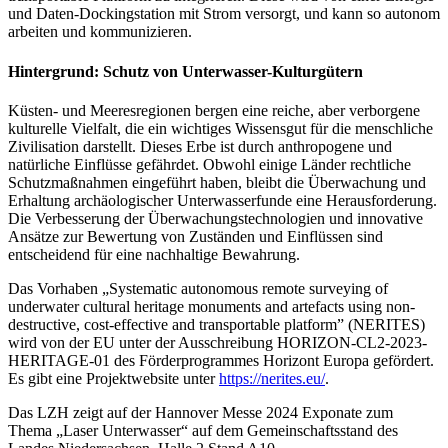
und Daten-Dockingstation mit Strom versorgt, und kann so autonom
arbeiten und kommunizieren.
Hintergrund: Schutz von Unterwasser-Kulturgütern
Küsten- und Meeresregionen bergen eine reiche, aber verborgene
kulturelle Vielfalt, die ein wichtiges Wissensgut für die menschliche
Zivilisation darstellt. Dieses Erbe ist durch anthropogene und
natürliche Einflüsse gefährdet. Obwohl einige Länder rechtliche
Schutzmaßnahmen eingeführt haben, bleibt die Überwachung und
Erhaltung archäologischer Unterwasserfunde eine Herausforderung.
Die Verbesserung der Überwachungstechnologien und innovative
Ansätze zur Bewertung von Zuständen und Einflüssen sind
entscheidend für eine nachhaltige Bewahrung.
Das Vorhaben „Systematic autonomous remote surveying of
underwater cultural heritage monuments and artefacts using non-
destructive, cost-effective and transportable platform” (NERITES)
wird von der EU unter der Ausschreibung HORIZON-CL2-2023-
HERITAGE-01 des Förderprogrammes Horizont Europa gefördert.
Es gibt eine Projektwebsite unter
https://nerites.eu/
.
Das LZH zeigt auf der Hannover Messe 2024 Exponate zum
Thema „Laser Unterwasser“ auf dem Gemeinschaftsstand des