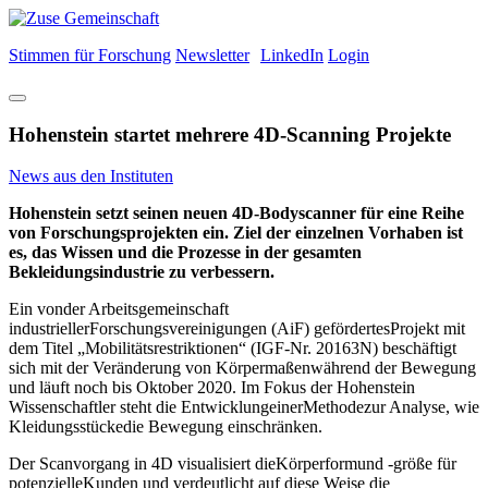
Stimmen für Forschung
Newsletter
LinkedIn
Login
Hohenstein startet mehrere 4D-Scanning Projekte
News aus den Instituten
Hohenstein setzt seinen neuen 4D-Bodyscanner für eine Reihe
von Forschungsprojekten ein. Ziel der einzelnen Vorhaben ist
es, das Wissen und die Prozesse in der gesamten
Bekleidungsindustrie zu verbessern.
Ein vonder Arbeitsgemeinschaft
industriellerForschungsvereinigungen (AiF) gefördertesProjekt mit
dem Titel „Mobilitätsrestriktionen“ (IGF-Nr. 20163N) beschäftigt
sich mit der Veränderung von Körpermaßenwährend der Bewegung
und läuft noch bis Oktober 2020. Im Fokus der Hohenstein
Wissenschaftler steht die EntwicklungeinerMethodezur Analyse, wie
Kleidungsstückedie Bewegung einschränken.
Der Scanvorgang in 4D visualisiert dieKörperformund -größe für
potenzielleKunden und verdeutlicht auf diese Weise die