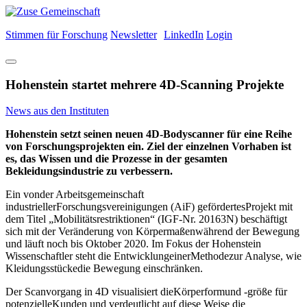
Stimmen für Forschung
Newsletter
LinkedIn
Login
Hohenstein startet mehrere 4D-Scanning Projekte
News aus den Instituten
Hohenstein setzt seinen neuen 4D-Bodyscanner für eine Reihe
von Forschungsprojekten ein. Ziel der einzelnen Vorhaben ist
es, das Wissen und die Prozesse in der gesamten
Bekleidungsindustrie zu verbessern.
Ein vonder Arbeitsgemeinschaft
industriellerForschungsvereinigungen (AiF) gefördertesProjekt mit
dem Titel „Mobilitätsrestriktionen“ (IGF-Nr. 20163N) beschäftigt
sich mit der Veränderung von Körpermaßenwährend der Bewegung
und läuft noch bis Oktober 2020. Im Fokus der Hohenstein
Wissenschaftler steht die EntwicklungeinerMethodezur Analyse, wie
Kleidungsstückedie Bewegung einschränken.
Der Scanvorgang in 4D visualisiert dieKörperformund -größe für
potenzielleKunden und verdeutlicht auf diese Weise die