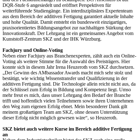
DQR-Stufe 6 angesiedelt und eröffnet Perspektiven für
weiterführende Studiengänge. Ein interdisziplinäres Expertenteam
aus dem Bereich der additiven Fertigung garantiert aktuelle Inhalte
und hohe Qualität. Damit entsteht ein bundesweit einzigartiges,
praxisorientiertes Bildungsangebot zur nachhaltigen Stärkung der
Innovationskraft. Der Lehrgang ist ein gemeinsames Angebot vom
Kunststoff-Zentrum SKZ und der IHK Würzburg.
Fachjury und Online-Voting
Neben einer Fachjury aus Branchenexperten, zählt auch ein Online-
Voting als weitere Stimme für die Auswahl des Preisträgers. Hier
konnte sich in diesem Jahr Irena Heuzeroth vom SKZ durchsetzen.
„Der Gewinn des AMbassador Awards macht mich sehr stolz und
bestätigt, wie wichtig Wissenstransfer und Qualifizierung in der
additiven Fertigung sind. Die Technologie allein reicht nicht aus, da
der Schlüssel zum Erfolg in Bildung und Kompetenz liegt. Umso
mehr freut es mich, dass unser Lehrgang den Bedarf der Branche
trifft und hoffentlich vielen Teilnehmern sowie ihren Unternehmen
den Weg zum eigenen Erfolg ebnet. Mein besonderer Dank gilt
meinem großartigen Team am SKZ, ohne dessen Unterstützung
dieser Erfolg nicht möglich gewesen wäre“, so Heuzeroth.
SKZ bietet auch weitere Kurse im Bereich additive Fertigung
an