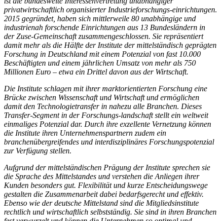
ist die bundesweite Interessenvertretung unabhängiger
privatwirtschaftlich organisierter Industrieforschungs-einrichtungen.
2015 gegründet, haben sich mittlerweile 80 unabhängige und
industrienah forschende Einrichtungen aus 13 Bundesländern in
der Zuse-Gemeinschaft zusammengeschlossen. Sie repräsentiert
damit mehr als die Hälfte der Institute der mittelständisch geprägten
Forschung in Deutschland mit einem Potenzial von fast 10.000
Beschäftigten und einem jährlichen Umsatz von mehr als 750
Millionen Euro – etwa ein Drittel davon aus der Wirtschaft.
Die Institute schlagen mit ihrer marktorientierten Forschung eine
Brücke zwischen Wissenschaft und Wirtschaft und ermöglichen
damit den Technologietransfer in nahezu alle Branchen. Dieses
Transfer-Segment in der Forschungs-landschaft stellt ein weltweit
einmaliges Potenzial dar. Durch ihre exzellente Vernetzung können
die Institute ihren Unternehmenspartnern zudem ein
branchenübergreifendes und interdisziplinäres Forschungspotenzial
zur Verfügung stellen.
Aufgrund der mittelständischen Prägung der Institute sprechen sie
die Sprache des Mittelstandes und verstehen die Anliegen ihrer
Kunden besonders gut. Flexibilität und kurze Entscheidungswege
gestalten die Zusammenarbeit dabei bedarfsgerecht und effektiv.
Ebenso wie der deutsche Mittelstand sind die Mitgliedsinstitute
rechtlich und wirtschaftlich selbstständig. Sie sind in ihren Branchen
fest verwurzelt und können die Unternehmen so optimal und