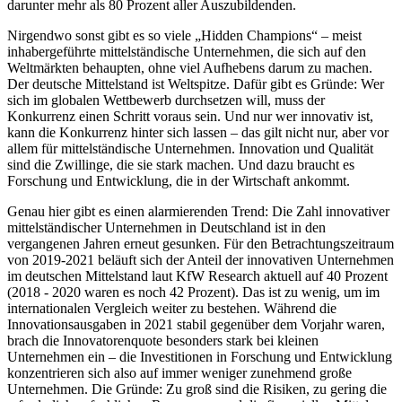
darunter mehr als 80 Prozent aller Auszubildenden.
Nirgendwo sonst gibt es so viele „Hidden Champions“ – meist
inhabergeführte mittelständische Unternehmen, die sich auf den
Weltmärkten behaupten, ohne viel Aufhebens darum zu machen.
Der deutsche Mittelstand ist Weltspitze. Dafür gibt es Gründe: Wer
sich im globalen Wettbewerb durchsetzen will, muss der
Konkurrenz einen Schritt voraus sein. Und nur wer innovativ ist,
kann die Konkurrenz hinter sich lassen – das gilt nicht nur, aber vor
allem für mittelständische Unternehmen. Innovation und Qualität
sind die Zwillinge, die sie stark machen. Und dazu braucht es
Forschung und Entwicklung, die in der Wirtschaft ankommt.
Genau hier gibt es einen alarmierenden Trend: Die Zahl innovativer
mittelständischer Unternehmen in Deutschland ist in den
vergangenen Jahren erneut gesunken. Für den Betrachtungszeitraum
von 2019-2021 beläuft sich der Anteil der innovativen Unternehmen
im deutschen Mittelstand laut KfW Research aktuell auf 40 Prozent
(2018 - 2020 waren es noch 42 Prozent). Das ist zu wenig, um im
internationalen Vergleich weiter zu bestehen. Während die
Innovationsausgaben in 2021 stabil gegenüber dem Vorjahr waren,
brach die Innovatorenquote besonders stark bei kleinen
Unternehmen ein – die Investitionen in Forschung und Entwicklung
konzentrieren sich also auf immer weniger zunehmend große
Unternehmen. Die Gründe: Zu groß sind die Risiken, zu gering die