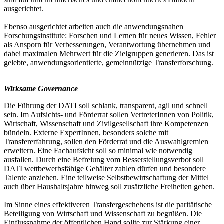
ausgerichtet.
Ebenso ausgerichtet arbeiten auch die anwendungsnahen
Forschungsinstitute: Forschen und Lernen für neues Wissen, Fehler
als Ansporn für Verbesserungen, Verantwortung übernehmen und
dabei maximalen Mehrwert für die Zielgruppen generieren. Das ist
gelebte, anwendungsorientierte, gemeinnützige Transferforschung.
Wirksame Governance
Die Führung der DATI soll schlank, transparent, agil und schnell
sein. Im Aufsichts- und Förderrat sollen VertreterInnen von Politik,
Wirtschaft, Wissenschaft und Zivilgesellschaft ihre Kompetenzen
bündeln. Externe ExpertInnen, besonders solche mit
Transfererfahrung, sollen den Förderrat und die Auswahlgremien
erweitern. Eine Fachaufsicht soll so minimal wie notwendig
ausfallen. Durch eine Befreiung vom Besserstellungsverbot soll
DATI wettbewerbsfähige Gehälter zahlen dürfen und besondere
Talente anziehen. Eine teilweise Selbstbewirtschaftung der Mittel
auch über Haushaltsjahre hinweg soll zusätzliche Freiheiten geben.
Im Sinne eines effektiveren Transfergeschehens ist die paritätische
Beteiligung von Wirtschaft und Wissenschaft zu begrüßen. Die
Einflussnahme der öffentlichen Hand sollte zur Stärkung einer