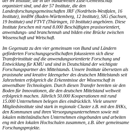
der 84 Institute, die in der bundeweiten Zuse-Gemeinschaft
organisiert sind, und der 57 Institute, die den
Landesforschungsgemeinschaften JRF (Nordrhein-Westfalen, 16
Institute), innBW (Baden-Württemberg, 12 Institute), SIG (Sachsen,
19 Institute) und FTVT (Thüringen, 10 Institute) angehören. Diese
Institute forschen mit rund 8.000 Beschäftigten praxisorientiert,
anwendungs- und branchennah und bilden eine Brücke zwischen
Wissenschaft und Wirtschaft.
Im Gegensatz zu den vier gemeinsam von Bund und Ländern
geförderten Forschungsgesellschaften fokussieren sich diese
Transferinstitute auf die anwendungsorientierte Forschung und
Entwicklung für KMU und sind in Deutschland der wichtigste
Forschungspartner des Mittelstands. Unsere Institute übersetzen als
praxisnahe und kreative Ideengeber des deutschen Mittelstands seit
Jahrzehnten erfolgreich die Erkenntnisse der Wissenschaft in
anwendbare Technologien. Durch diesen Transfer bereiten sie den
Boden für Innovationen, die den deutschen Mittelstand weltweit
erfolgreich machen. Jährlich 50.000 Kooperationen mit rund
15.000 Unternehmen belegen dies eindrücklich. Viele unserer
Mitgliedsinstitute sind stark in regionale Cluster z.B. mit den IHKs,
den Kommunen und ihren Versorgungsunternehmen sowie mit
lokalen mittelständischen Unternehmen eingebunden und arbeiten
eng mit den lokalen Hochschulen zusammen, z.B. über gemeinsame
Forschungsprojekte.