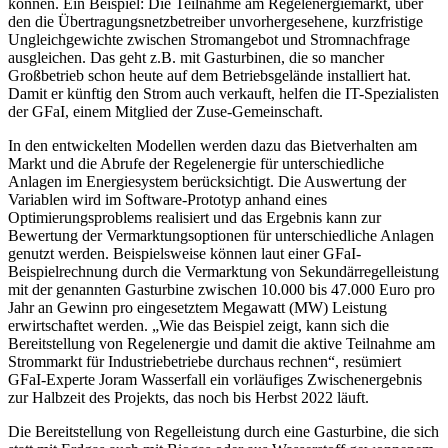
können. Ein Beispiel: Die Teilnahme am Regelenergiemarkt, über
den die Übertragungsnetzbetreiber unvorhergesehene, kurzfristige
Ungleichgewichte zwischen Stromangebot und Stromnachfrage
ausgleichen. Das geht z.B. mit Gasturbinen, die so mancher
Großbetrieb schon heute auf dem Betriebsgelände installiert hat.
Damit er künftig den Strom auch verkauft, helfen die IT-Spezialisten
der GFaI, einem Mitglied der Zuse-Gemeinschaft.
In den entwickelten Modellen werden dazu das Bietverhalten am
Markt und die Abrufe der Regelenergie für unterschiedliche
Anlagen im Energiesystem berücksichtigt. Die Auswertung der
Variablen wird im Software-Prototyp anhand eines
Optimierungsproblems realisiert und das Ergebnis kann zur
Bewertung der Vermarktungsoptionen für unterschiedliche Anlagen
genutzt werden. Beispielsweise können laut einer GFaI-
Beispielrechnung durch die Vermarktung von Sekundärregelleistung
mit der genannten Gasturbine zwischen 10.000 bis 47.000 Euro pro
Jahr an Gewinn pro eingesetztem Megawatt (MW) Leistung
erwirtschaftet werden. „Wie das Beispiel zeigt, kann sich die
Bereitstellung von Regelenergie und damit die aktive Teilnahme am
Strommarkt für Industriebetriebe durchaus rechnen“, resümiert
GFaI-Experte Joram Wasserfall ein vorläufiges Zwischenergebnis
zur Halbzeit des Projekts, das noch bis Herbst 2022 läuft.
Die Bereitstellung von Regelleistung durch eine Gasturbine, die sich