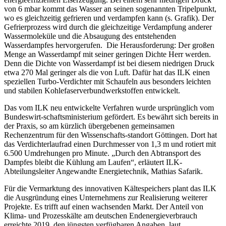
von 6 mbar kommt das Wasser an seinen sogenannten Tripelpunkt,
wo es gleichzeitig gefrieren und verdampfen kann (s. Grafik). Der
Gefrierprozess wird durch die gleichzeitige Verdampfung anderer
Wassermoleküle und die Absaugung des entstehenden
Wasserdampfes hervorgerufen. Die Herausforderung: Der großen
Menge an Wasserdampf mit seiner geringen Dichte Herr werden.
Denn die Dichte von Wasserdampf ist bei diesem niedrigen Druck
etwa 270 Mal geringer als die von Luft. Dafür hat das ILK einen
speziellen Turbo-Verdichter mit Schaufeln aus besonders leichten
und stabilen Kohlefaserverbundwerkstoffen entwickelt.
Das vom ILK neu entwickelte Verfahren wurde ursprünglich vom
Bundeswirt-schaftsministerium gefördert. Es bewährt sich bereits in
der Praxis, so am kürzlich übergebenen gemeinsamen
Rechenzentrum für den Wissenschafts-standort Göttingen. Dort hat
das Verdichterlaufrad einen Durchmesser von 1,3 m und rotiert mit
6.500 Umdrehungen pro Minute. „Durch den Abtransport des
Dampfes bleibt die Kühlung am Laufen“, erläutert ILK-
Abteilungsleiter Angewandte Energietechnik, Mathias Safarik.
Für die Vermarktung des innovativen Kältespeichers plant das ILK
die Ausgründung eines Unternehmens zur Realisierung weiterer
Projekte. Es trifft auf einen wachsenden Markt. Der Anteil von
Klima- und Prozesskälte am deutschen Endenergieverbrauch
erreichte 2019, den jüngsten verfügbaren Angaben, laut