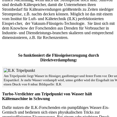
sind deshalb Kältespeicher, damit die Unternehmen ihren
Strombedarf für Kälteanwendungen größtenteils zu Zeiten niedriger
Strompreise, z.B. nachts decken können. Möglich ist das mit einem
vom Institut für Luft- und Kältetechnik (ILK) perfektionierten
Eisspei-cher, der Vakuum-Flüssigeis-Technologie. Sie lässt sich mit
dem Knowhow der Forschenden aus Dresden für Verbraucher in
Industrie- und Dienstleistungs-branchen skalieren und entsprechend
dimensionieren, z.B. für Rechenzentren.
So funktioniert die Flüssigeiserzeugung durch
Direktverdampfung:
Am Tripelpunkt liegt Wasser in flüssiger, gasförmiger und fester Form vor. Der
Eispartikel. Je mehr Wasser verdampft wird, umso größer wird der Eisgehalt im 
einen Druck von 6 mbar. Bildquelle: ILK
Turbo-Verdichter am Tripelpunkt von Wasser hält
Kältemaschine in Schwung
Dafür nutzen die ILK-Forschenden ein pumpfähiges Wasser-Eis-
Gemisch und bedienen sich eines physikalischen Tricks zur
energieeffizienten Eiserzeugung. Bei einem sehr niedrigen Druck