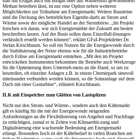
statt mit Erdgas auch mit Biogas oder aus Wasserstoff gewonnenem
Methan betreiben lässt, ist nur eine Option neben weiteren
Möglichkeiten zur Teilnahme am Energiemarkt. Weitere Bausteine
sind die Deckung des betrieblichen Eigenbe-darfs an Strom und
Wärme sowie der mögliche Handel an der Strombörse. „Im Projekt
forschen wir daran, wie sich Energiemärkte der Zukunft am besten
beschreiben lassen. Auf der Basis sollen dann Einzelfall-lösungen
verlässlich erstellt werden können“, erklärt GFaI-Projektleiter Dr.
Stefan Kirschbaum. So soll ein Nutzen für die Energiewende durch
die Stabilisierung der Netze ebenso wie für die Industriebetriebe
durch Erlöse am Energiemarkt entstehen. „Mit den im Projekt
entwickelten Instrumenten bekommen die Betriebe auch Werkzeuge
für die Optimierung ihres Unterneh-mens an die Hand, so um zu
beurteilen, ob einzelne Anlagen z.B. in einem Chemiepark sinnvoll
miteinander verbunden werden können, so die Solaranlage auf dem
Dach mit einer Gasturbine“, erläutert Kirschbaum.
ILK mit Eisspeicher zum Glätten von Lastspitzen
Nicht nur den Strom- und Wärme-, sondern auch den Kältemarkt
gilt es künftig für die mit der Energiewende steigenden
Anforderungen an die Flexibilisierung von Angebot und Nachfrage
zu ertüchtigen, zumal er in Zeiten von Klimaerhit-zung und
Digitalisierung eine wachsende Bedeutung am Energiemarkt
erlangt. Besonders hoch ist der Kältebedarf in vielen Branchen am
frühen Nachmittag, wenn auch die Strompreise hoch sind. Sinnvoll