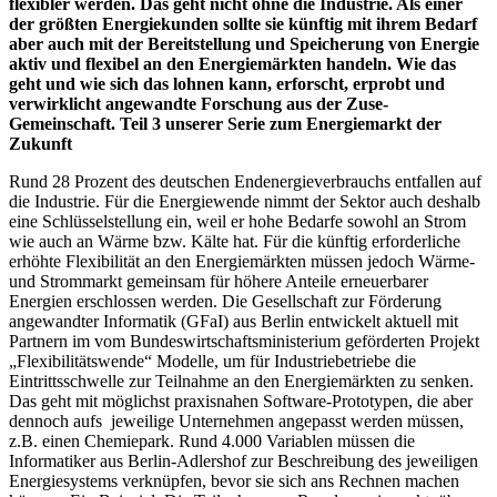
flexibler werden. Das geht nicht ohne die Industrie. Als einer
der größten Energiekunden sollte sie künftig mit ihrem Bedarf
aber auch mit der Bereitstellung und Speicherung von Energie
aktiv und flexibel an den Energiemärkten handeln. Wie das
geht und wie sich das lohnen kann, erforscht, erprobt und
verwirklicht angewandte Forschung aus der Zuse-
Gemeinschaft. Teil 3 unserer Serie zum Energiemarkt der
Zukunft
Rund 28 Prozent des deutschen Endenergieverbrauchs entfallen auf
die Industrie. Für die Energiewende nimmt der Sektor auch deshalb
eine Schlüsselstellung ein, weil er hohe Bedarfe sowohl an Strom
wie auch an Wärme bzw. Kälte hat. Für die künftig erforderliche
erhöhte Flexibilität an den Energiemärkten müssen jedoch Wärme-
und Strommarkt gemeinsam für höhere Anteile erneuerbarer
Energien erschlossen werden. Die Gesellschaft zur Förderung
angewandter Informatik (GFaI) aus Berlin entwickelt aktuell mit
Partnern im vom Bundeswirtschaftsministerium geförderten Projekt
„Flexibilitätswende“ Modelle, um für Industriebetriebe die
Eintrittsschwelle zur Teilnahme an den Energiemärkten zu senken.
Das geht mit möglichst praxisnahen Software-Prototypen, die aber
dennoch aufs jeweilige Unternehmen angepasst werden müssen,
z.B. einen Chemiepark. Rund 4.000 Variablen müssen die
Informatiker aus Berlin-Adlershof zur Beschreibung des jeweiligen
Energiesystems verknüpfen, bevor sie sich ans Rechnen machen