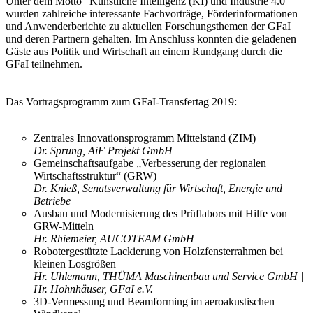
Unter dem Motto "Künstliche Intelligenz (KI) und Industrie 4.0"
wurden zahlreiche interessante Fachvorträge, Förderinformationen
und Anwenderberichte zu aktuellen Forschungsthemen der GFaI
und deren Partnern gehalten. Im Anschluss konnten die geladenen
Gäste aus Politik und Wirtschaft an einem Rundgang durch die
GFaI teilnehmen.
Das Vortragsprogramm zum GFaI-Transfertag 2019:
Zentrales Innovationsprogramm Mittelstand (ZIM)
Dr. Sprung, AiF Projekt GmbH
Gemeinschaftsaufgabe „Verbesserung der regionalen
Wirtschaftsstruktur“ (GRW)
Dr. Knieß, Senatsverwaltung für Wirtschaft, Energie und
Betriebe
Ausbau und Modernisierung des Prüflabors mit Hilfe von
GRW-Mitteln
Hr. Rhiemeier, AUCOTEAM GmbH
Robotergestützte Lackierung von Holzfensterrahmen bei
kleinen Losgrößen
Hr. Uhlemann, THÜMA Maschinenbau und Service GmbH |
Hr. Hohnhäuser, GFaI e.V.
3D-Vermessung und Beamforming im aeroakustischen