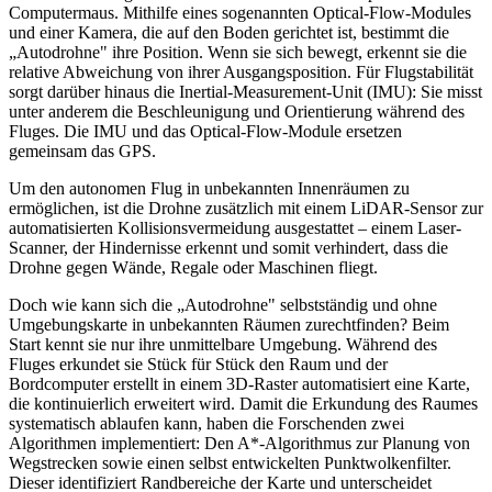
Computermaus. Mithilfe eines sogenannten Optical-Flow-Modules
und einer Kamera, die auf den Boden gerichtet ist, bestimmt die
„Autodrohne" ihre Position. Wenn sie sich bewegt, erkennt sie die
relative Abweichung von ihrer Ausgangsposition. Für Flugstabilität
sorgt darüber hinaus die Inertial-Measurement-Unit (IMU): Sie misst
unter anderem die Beschleunigung und Orientierung während des
Fluges. Die IMU und das Optical-Flow-Module ersetzen
gemeinsam das GPS.
Um den autonomen Flug in unbekannten Innenräumen zu
ermöglichen, ist die Drohne zusätzlich mit einem LiDAR-Sensor zur
automatisierten Kollisionsvermeidung ausgestattet – einem Laser-
Scanner, der Hindernisse erkennt und somit verhindert, dass die
Drohne gegen Wände, Regale oder Maschinen fliegt.
Doch wie kann sich die „Autodrohne" selbstständig und ohne
Umgebungskarte in unbekannten Räumen zurechtfinden? Beim
Start kennt sie nur ihre unmittelbare Umgebung. Während des
Fluges erkundet sie Stück für Stück den Raum und der
Bordcomputer erstellt in einem 3D-Raster automatisiert eine Karte,
die kontinuierlich erweitert wird. Damit die Erkundung des Raumes
systematisch ablaufen kann, haben die Forschenden zwei
Algorithmen implementiert: Den A*-Algorithmus zur Planung von
Wegstrecken sowie einen selbst entwickelten Punktwolkenfilter.
Dieser identifiziert Randbereiche der Karte und unterscheidet