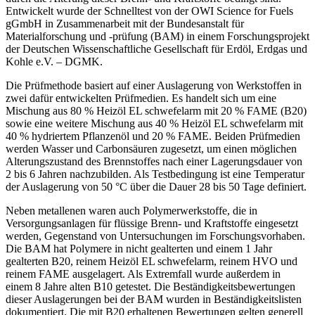
Entwickelt wurde der Schnelltest von der OWI Science for Fuels
gGmbH in Zusammenarbeit mit der Bundesanstalt für
Materialforschung und -prüfung (BAM) in einem Forschungsprojekt
der Deutschen Wissenschaftliche Gesellschaft für Erdöl, Erdgas und
Kohle e.V. – DGMK.
Die Prüfmethode basiert auf einer Auslagerung von Werkstoffen in
zwei dafür entwickelten Prüfmedien. Es handelt sich um eine
Mischung aus 80 % Heizöl EL schwefelarm mit 20 % FAME (B20)
sowie eine weitere Mischung aus 40 % Heizöl EL schwefelarm mit
40 % hydriertem Pflanzenöl und 20 % FAME. Beiden Prüfmedien
werden Wasser und Carbonsäuren zugesetzt, um einen möglichen
Alterungszustand des Brennstoffes nach einer Lagerungsdauer von
2 bis 6 Jahren nachzubilden. Als Testbedingung ist eine Temperatur
der Auslagerung von 50 °C über die Dauer 28 bis 50 Tage definiert.
Neben metallenen waren auch Polymerwerkstoffe, die in
Versorgungsanlagen für flüssige Brenn- und Kraftstoffe eingesetzt
werden, Gegenstand von Untersuchungen im Forschungsvorhaben.
Die BAM hat Polymere in nicht gealterten und einem 1 Jahr
gealterten B20, reinem Heizöl EL schwefelarm, reinem HVO und
reinem FAME ausgelagert. Als Extremfall wurde außerdem in
einem 8 Jahre alten B10 getestet. Die Beständigkeitsbewertungen
dieser Auslagerungen bei der BAM wurden in Beständigkeitslisten
dokumentiert. Die mit B20 erhaltenen Bewertungen gelten generell