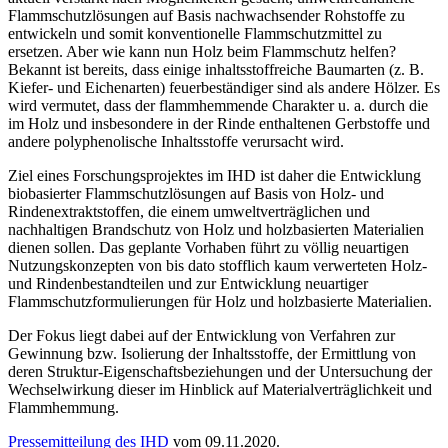
Flammschutzlösungen auf Basis nachwachsender Rohstoffe zu
entwickeln und somit konventionelle Flammschutzmittel zu
ersetzen. Aber wie kann nun Holz beim Flammschutz helfen?
Bekannt ist bereits, dass einige inhaltsstoffreiche Baumarten (z. B.
Kiefer- und Eichenarten) feuerbeständiger sind als andere Hölzer. Es
wird vermutet, dass der flammhemmende Charakter u. a. durch die
im Holz und insbesondere in der Rinde enthaltenen Gerbstoffe und
andere polyphenolische Inhaltsstoffe verursacht wird.
Ziel eines Forschungsprojektes im IHD ist daher die Entwicklung
biobasierter Flammschutzlösungen auf Basis von Holz- und
Rindenextraktstoffen, die einem umweltverträglichen und
nachhaltigen Brandschutz von Holz und holzbasierten Materialien
dienen sollen. Das geplante Vorhaben führt zu völlig neuartigen
Nutzungskonzepten von bis dato stofflich kaum verwerteten Holz-
und Rindenbestandteilen und zur Entwicklung neuartiger
Flammschutzformulierungen für Holz und holzbasierte Materialien.
Der Fokus liegt dabei auf der Entwicklung von Verfahren zur
Gewinnung bzw. Isolierung der Inhaltsstoffe, der Ermittlung von
deren Struktur-Eigenschaftsbeziehungen und der Untersuchung der
Wechselwirkung dieser im Hinblick auf Materialverträglichkeit und
Flammhemmung.
Pressemitteilung des IHD
vom 09.11.2020.