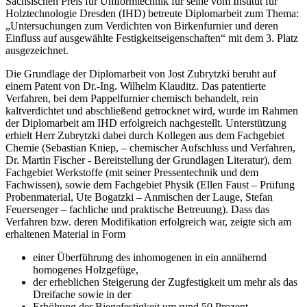
Sächsischen Preis für Umformtechnik für seine vom Institut für
Holztechnologie Dresden (IHD) betreute Diplomarbeit zum Thema:
„Untersuchungen zum Verdichten von Birkenfurnier und deren
Einfluss auf ausgewählte Festigkeitseigenschaften“ mit dem 3. Platz
ausgezeichnet.
Die Grundlage der Diplomarbeit von Jost Zubrytzki beruht auf
einem Patent von Dr.-Ing. Wilhelm Klauditz. Das patentierte
Verfahren, bei dem Pappelfurnier chemisch behandelt, rein
kaltverdichtet und abschließend getrocknet wird, wurde im Rahmen
der Diplomarbeit am IHD erfolgreich nachgestellt. Unterstützung
erhielt Herr Zubrytzki dabei durch Kollegen aus dem Fachgebiet
Chemie (Sebastian Kniep, – chemischer Aufschluss und Verfahren,
Dr. Martin Fischer - Bereitstellung der Grundlagen Literatur), dem
Fachgebiet Werkstoffe (mit seiner Pressentechnik und dem
Fachwissen), sowie dem Fachgebiet Physik (Ellen Faust – Prüfung
Probenmaterial, Ute Bogatzki – Anmischen der Lauge, Stefan
Feuersenger – fachliche und praktische Betreuung). Dass das
Verfahren bzw. deren Modifikation erfolgreich war, zeigte sich am
erhaltenen Material in Form
einer Überführung des inhomogenen in ein annähernd
homogenes Holzgefüge,
der erheblichen Steigerung der Zugfestigkeit um mehr als das
Dreifache sowie in der
Erhöhung der Biegefestigkeit um rund 50 Prozent