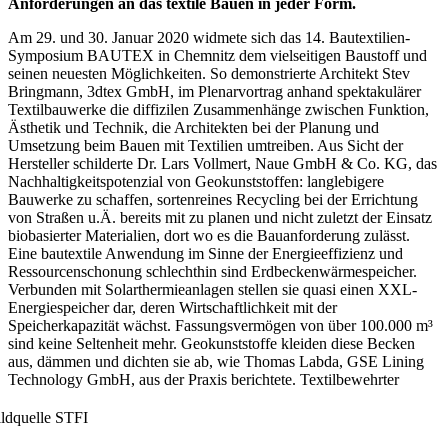
Anforderungen an das textile Bauen in jeder Form.
Am 29. und 30. Januar 2020 widmete sich das 14. Bautextilien-
Symposium BAUTEX in Chemnitz dem vielseitigen Baustoff und
seinen neuesten Möglichkeiten. So demonstrierte Architekt Stev
Bringmann, 3dtex GmbH, im Plenarvortrag anhand spektakulärer
Textilbauwerke die diffizilen Zusammenhänge zwischen Funktion,
Ästhetik und Technik, die Architekten bei der Planung und
Umsetzung beim Bauen mit Textilien umtreiben. Aus Sicht der
Hersteller schilderte Dr. Lars Vollmert, Naue GmbH & Co. KG, das
Nachhaltigkeitspotenzial von Geokunststoffen: langlebigere
Bauwerke zu schaffen, sortenreines Recycling bei der Errichtung
von Straßen u.Ä. bereits mit zu planen und nicht zuletzt der Einsatz
biobasierter Materialien, dort wo es die Bauanforderung zulässt.
Eine bautextile Anwendung im Sinne der Energieeffizienz und
Ressourcenschonung schlechthin sind Erdbeckenwärmespeicher.
Verbunden mit Solarthermieanlagen stellen sie quasi einen XXL-
Energiespeicher dar, deren Wirtschaftlichkeit mit der
Speicherkapazität wächst. Fassungsvermögen von über 100.000 m³
sind keine Seltenheit mehr. Geokunststoffe kleiden diese Becken
aus, dämmen und dichten sie ab, wie Thomas Labda, GSE Lining
Technology GmbH, aus d
er Praxis berichtete. Textilbewehrter