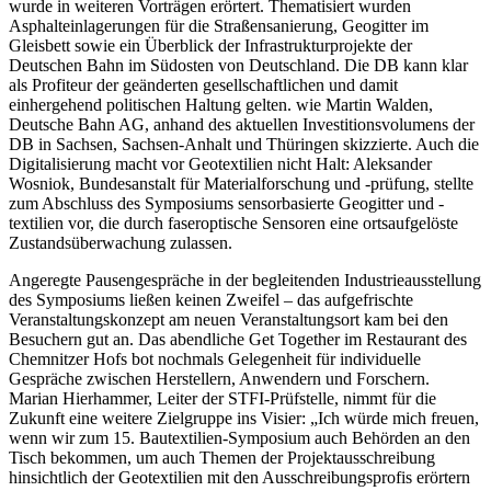
wurde in weiteren Vorträgen erörtert. Thematisiert wurden
Asphalteinlagerungen für die Straßensanierung, Geogitter im
Gleisbett sowie ein Überblick der Infrastrukturprojekte der
Deutschen Bahn im Südosten von Deutschland. Die DB kann klar
als Profiteur der geänderten gesellschaftlichen und damit
einhergehend politischen Haltung gelten. wie Martin Walden,
Deutsche Bahn AG, anhand des aktuellen Investitionsvolumens der
DB in Sachsen, Sachsen-Anhalt und Thüringen skizzierte. Auch die
Digitalisierung macht vor Geotextilien nicht Halt: Aleksander
Wosniok, Bundesanstalt für Materialforschung und -prüfung, stellte
zum Abschluss des Symposiums sensorbasierte Geogitter und -
textilien vor, die durch faseroptische Sensoren eine ortsaufgelöste
Zustandsüberwachung zulassen.
Angeregte Pausengespräche in der begleitenden Industrieausstellung
des Symposiums ließen keinen Zweifel – das aufgefrischte
Veranstaltungskonzept am neuen Veranstaltungsort kam bei den
Besuchern gut an. Das abendliche Get Together im Restaurant des
Chemnitzer Hofs bot nochmals Gelegenheit für individuelle
Gespräche zwischen Herstellern, Anwendern und Forschern.
Marian Hierhammer, Leiter der STFI-Prüfstelle, nimmt für die
Zukunft eine weitere Zielgruppe ins Visier: „Ich würde mich freuen,
wenn wir zum 15. Bautextilien-Symposium auch Behörden an den
Tisch bekommen, um auch Themen der Projektausschreibung
hinsichtlich der Geotextilien mit den Ausschreibungsprofis erörtern